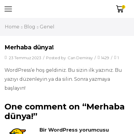
0
Home
Blog
Genel
Merhaba dünya!
23 Temmuz 2023
/
Posted by
Can Demiray
/
1429
/
1
WordPress’e hoş geldiniz. Bu sizin ilk yazınız. Bu
yazıyı düzenleyin ya da silin. Sonra yazmaya
başlayın!
One comment on “
Merhaba
dünya!
”
Bir WordPress yorumcusu