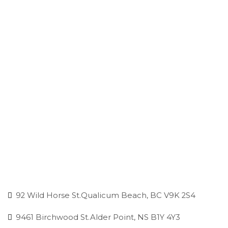
pliers & Ratchet
Wrenches
Our Polices
Delivery
Product Warranty
Sales and refunds
FAQs
COVID-19 Updates
Canadian Addresses:
92 Wild Horse St.Qualicum Beach, BC V9K 2S4
9461 Birchwood St.Alder Point, NS B1Y 4Y3