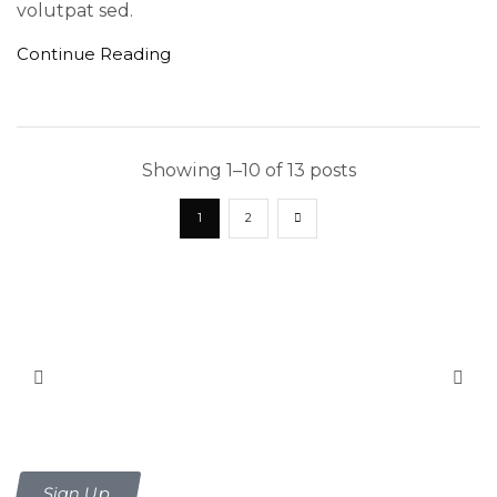
volutpat sed.
Continue Reading
Showing 1–10 of 13 posts
1
2
Be the first to know about new
arrivals
Sign Up