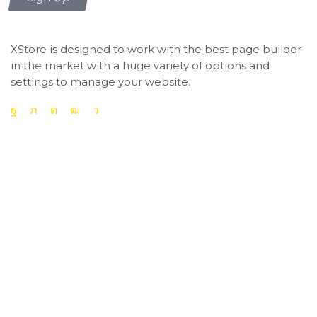
XStore is designed to work with the best page builder
in the market with a huge variety of options and
settings to manage your website.
Quick Links
Track your order
Returns & exchanges
shipping information
help topics
give us feedback
Top Category