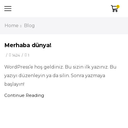
0
Home
Blog
Merhaba dünya!
/
1424
/
1
WordPress’e hoş geldiniz. Bu sizin ilk yazınız. Bu
yazıyı düzenleyin ya da silin. Sonra yazmaya
başlayın!
Continue Reading
Minimal